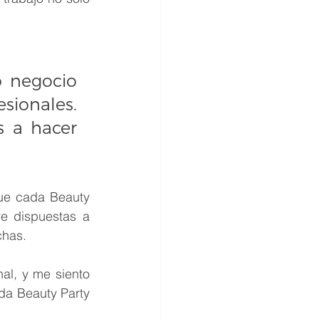
 negocio 
ionales. 
 a hacer 
ue cada Beauty 
e dispuestas a 
chas.
al, y me siento 
a Beauty Party 