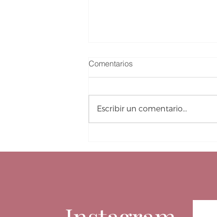
Comentarios
Escribir un comentario...
Avena y dieta mediterránea:
beneficios, historia y recetas
para inspirarte.
Instagram