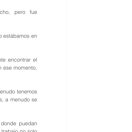
ho, pero fue 
o estábamos en 
e encontrar el 
en ese momento, 
menudo tenemos 
as, a menudo se 
 donde puedan 
trabajo no solo 