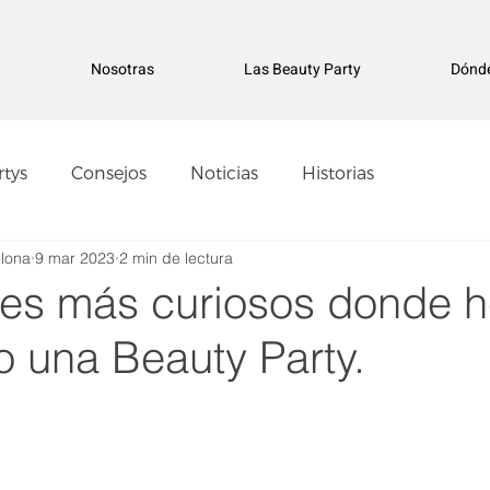
a
Nosotras
Las Beauty Party
Dónd
rtys
Consejos
Noticias
Historias
elona
9 mar 2023
2 min de lectura
res más curiosos donde 
o una Beauty Party.