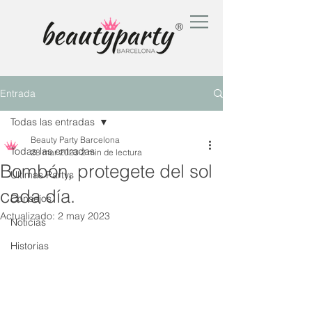
®
Entrada
Todas las entradas
Beauty Party Barcelona
Todas las entradas
28 mar 2023
2 min de lectura
Bombón, protegete del sol
Últimas Partys
cada día.
Consejos
Actualizado:
2 may 2023
Noticias
Historias